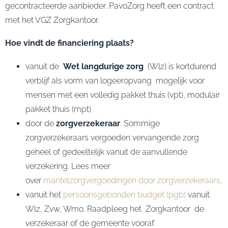
gecontracteerde aanbieder. PavoZorg heeft een contract
met het VGZ Zorgkantoor.
Hoe vindt de f
inanciering plaats?
vanuit de
Wet langdurige zorg
(Wlz) is kortdurend
verblijf als vorm van logeeropvang mogelijk voor
mensen met een volledig pakket thuis (vpt), modulair
pakket thuis (mpt)
door de
zorgverzekeraar
. Sommige
zorgverzekeraars vergoeden vervangende zorg
geheel of gedeeltelijk vanuit de aanvullende
verzekering. Lees meer
over
mantelzorgvergoedingen door zorgverzekeraars
.
vanuit het
persoonsgebonden budget (pgb)
vanuit
Wlz, Zvw, Wmo. Raadpleeg het Zorgkantoor de
verzekeraar of de gemeente vooraf.