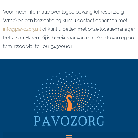
Voor meer informatie over logeeropvang (of respijtzorg
Wmo) en een bezichtiging kunt u contact opnemen met
info@pavozorg.nl
of kunt u bellen met onze locatiemanager
Petra van Haren. Zij is bereikbaar van ma t/m do van 09:00
t/m 17:00 via tel. 06-34320601