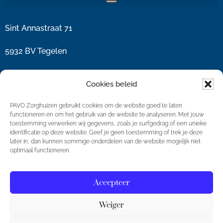
Sint Annastraat 71
5932 BV Tegelen
077 8515 317
Cookies beleid
info@pavozorg.nl
PAVO Zorghuizen gebruikt cookies om de website goed te laten
functioneren en om het gebruik van de website te analyseren. Met jouw
toestemming verwerken wij gegevens, zoals je surfgedrag of een unieke
Volg ook onze Socials!
identificatie op deze website. Geef je geen toestemming of trek je deze
later in, dan kunnen sommige onderdelen van de website mogelijk niet
optimaal functioneren.
Accepteer
Weiger
© PavoZorg BV Alle rechten voorbehouden