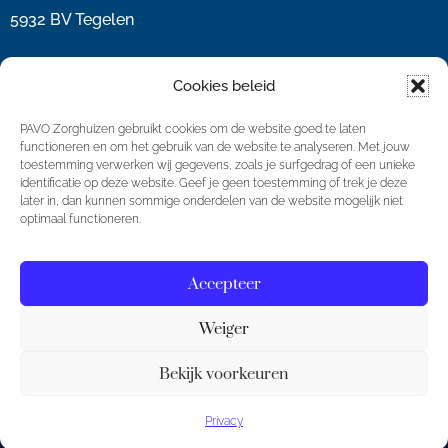
5932 BV Tegelen
077 8515 317
Cookies beleid
info@pavozorg.nl
PAVO Zorghuizen gebruikt cookies om de website goed te laten
functioneren en om het gebruik van de website te analyseren. Met jouw
toestemming verwerken wij gegevens, zoals je surfgedrag of een unieke
Volg ook onze Socials!
identificatie op deze website. Geef je geen toestemming of trek je deze
later in, dan kunnen sommige onderdelen van de website mogelijk niet
optimaal functioneren.
Accepteer
Weiger
© PavoZorg BV Alle rechten voorbehouden
Bekijk voorkeuren
Privacy