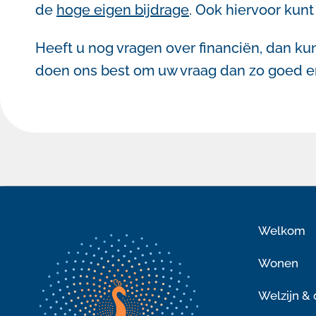
de
hoge eigen bijdrage
. Ook hiervoor kun
Heeft u nog vragen over financiën, dan ku
doen ons best om uw vraag dan zo goed en
Welkom
Wonen
Welzijn &