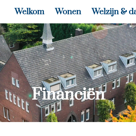
Welkom
Wonen
Welzijn & d
Financiën